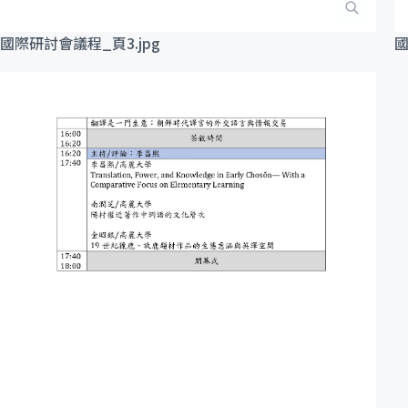
國際研討會議程_頁3.jpg
國