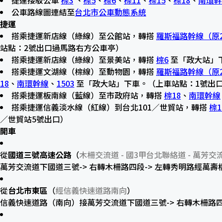
公車路線圖連結至
台北市公車動態系統
捷運
搭乘捷運新店線（綠線）至公館站，轉搭
羅斯福路幹線（原2
站點：2號出口過馬路右方公車亭）
搭乘捷運新店線（綠線）至景美站，轉搭
棕6
至「政大站」
搭乘捷運文湖線（棕線）至動物園，轉搭
羅斯福路幹線（原2
18
、
南環幹線
、
1503
至「政大站」下車。（上車站點：1號出
搭乘捷運板南線（藍線）至市政府站，轉搭
棕18
、
南環幹線
搭乘捷運信義淡水線（紅線）到台北101／世貿站，轉搭
棕1
／世貿站5號出口）
開車
從
國道三號高速公路
（
木柵交流道 - 國3甲台北聯絡道 - 萬芳交
萬芳交流道下國道三號-> 右轉木柵路四段-> 左轉秀明路經萬
從
台北市東區
（
經信義快速道路南向
）
信義快速道路（南向）接萬芳交流道下國道三號-> 右轉木柵路四