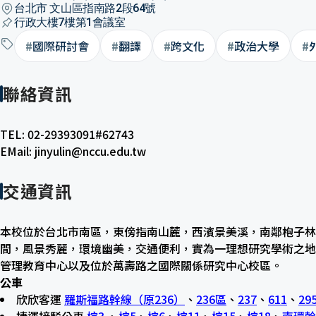
台北市
文山區指南路2段64號
行政大樓7樓第1會議室
#
國際研討會
#
翻譯
#
跨文化
#
政治大學
#
聯絡資訊
TEL: 02-29393091#62743
EMail: jinyulin@nccu.edu.tw
交通資訊
本校位於台北市南區，東傍指南山麓，西濱景美溪，南鄰枹子林
間，風景秀麗，環境幽美，交通便利，實為一理想研究學術之地
管理教育中心以及位於萬壽路之國際關係研究中心校區。
公車
欣欣客運
羅斯福路幹線（原236）
、
236區
、
237
、
611
、
29
捷運接駁公車
棕3
、
棕5
、
棕6
、
棕11
、
棕15
、
棕18
、
南環幹