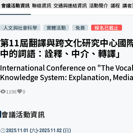
會議活動資訊
聯絡資訊
交通與連結資訊
活動簡介
議程
講者
人文與社會科學
實體活動
免費
報名已截止
第11屆翻譯與跨文化研究中心國
中的詞語：詮釋、中介、轉譯」
International Conference on "The Voca
Knowledge System: Explanation, Median
1196
0
會議活動資訊
2025.11.01
(
六
)
-
2025.11.02
(
日
)