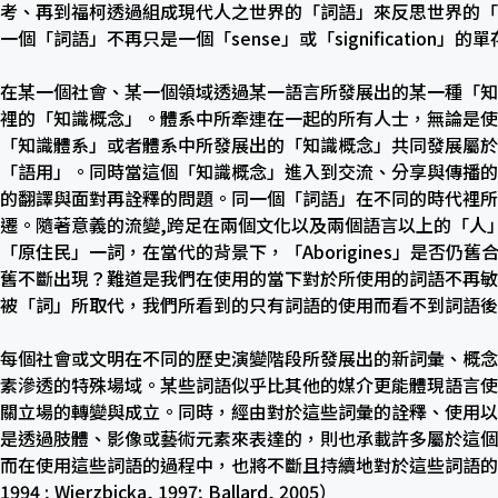
考、再到福柯透過組成現代人之世界的「詞語」來反思世界的「
一個「詞語」不再只是一個「sense」或「signification」的
在某一個社會、某一個領域透過某一語言所發展出的某一種「知
裡的「知識概念」。體系中所牽連在一起的所有人士，無論是使
「知識體系」或者體系中所發展出的「知識概念」共同發展屬於
「語用」。同時當這個「知識概念」進入到交流、分享與傳播的
的翻譯與面對再詮釋的問題。同一個「詞語」在不同的時代裡所
遷。隨著意義的流變,跨足在兩個文化以及兩個語言以上的「人
「原住民」一詞，在當代的背景下，「Aborigines」是否
舊不斷出現？難道是我們在使用的當下對於所使用的詞語不再敏
被「詞」所取代，我們所看到的只有詞語的使用而看不到詞語後
每個社會或文明在不同的歷史演變階段所發展出的新詞彙、概念
素滲透的特殊場域。某些詞語似乎比其他的媒介更能體現語言使
關立場的轉變與成立。同時，經由對於這些詞彙的詮釋、使用以
是透過肢體、影像或藝術元素來表達的，則也承載許多屬於這個
而在使用這些詞語的過程中，也將不斷且持續地對於這些詞語的生
1994 ; Wierzbicka, 1997; Ballard, 2005）