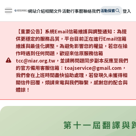
網站介紹
相關文件
活動行事曆
聯絡我們
活動探索
登入
open navigation menu
【重要公告】系統Email信箱維護與調整通知：為提
供更穩定的服務品質，平台目前正在進行Email信箱
維護與最佳化調整。為避免影響您的權益，若您在操
作時遇到任何問題，歡迎來信原服務信箱
tcc@niar.org.tw，並請將問題同步副本反應至我們
的官方備用客服信箱：toajservice@gmail.com，
我們會在上班時間盡快協助處理，若發現久未獲得相
關信件回覆，煩請來電與我們聯繫，感謝您的配合與
體諒！