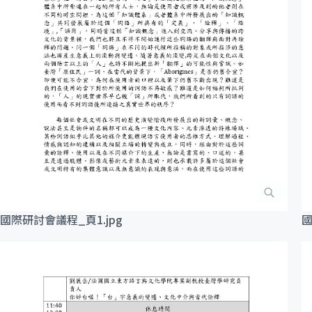
國際研討會議程_頁1.jpg
國