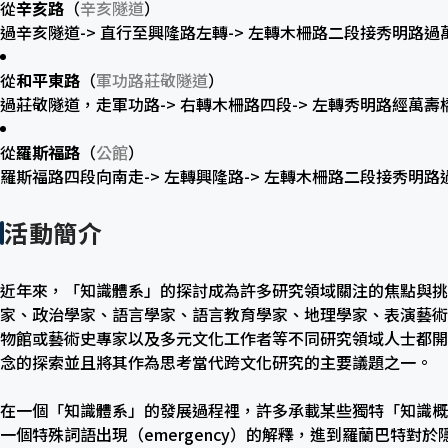
從
辛亥路
（
辛亥隧道
）
過辛亥隧道-> 直行至興隆路左轉-> 左轉木柵路二段接秀明路
從
和平東路
（
軍功路莊敬隧道
）
過莊敬隧道，走軍功路-> 右轉木柵路四段-> 左轉秀明路經萬
從
羅斯福路
（
公館
）
羅斯福路四段向南走-> 左轉興隆路-> 左轉木柵路二段接秀明
活動簡介
近年來，「知識體系」的探討成為許多研究領域關注的焦點與挑
家、政治學家、語言學家、語言教育學家、地理學家、表演藝術
物館或藝術史專家以及多元文化工作者等不同研究領域人士都開
念的探索並且將其作為思考當代跨文化研究的主要議題之一。
在一個「知識體系」的發展過程裡，許多承載某些獨特「知識概
一個特殊詞語出現（emergency）的解釋，進到羅蘭巴特